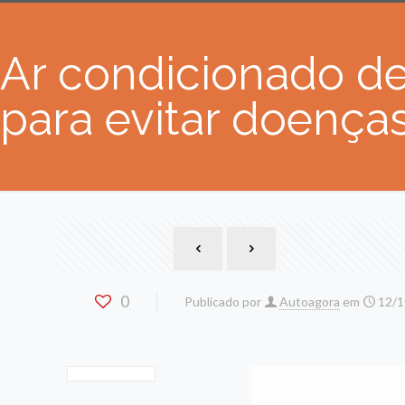
Ar condicionado de
para evitar doenças
0
Publicado por
Autoagora
em
12/1