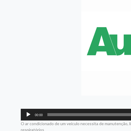
Tocador
00:00
de
O ar condicionado de um veículo necessita de manutenção, li
áudio
respiratórios