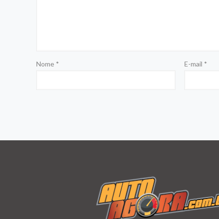
Nome
*
E-mail
*