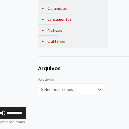
Colunistas
Lançamentos
Notícias
Utilitários
Arquivos
Arquivos
Use
as
nham problemas
setas
para