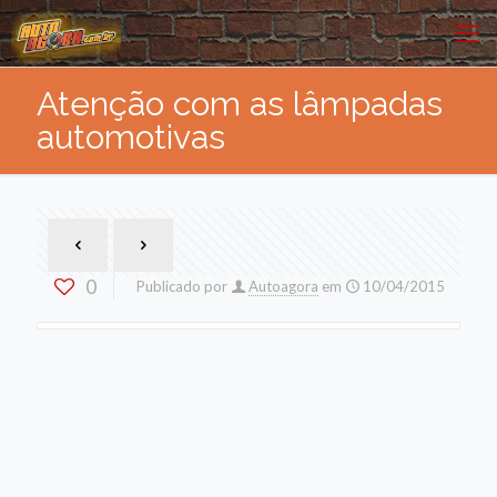
Atenção com as lâmpadas
automotivas
0
Publicado por
Autoagora
em
10/04/2015