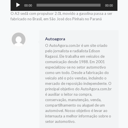
Tocador
00:00
00:00
de
áudio
O A3 sedã com propulsor 2.0L movido a gasolina passa a ser
fabricado no Brasil, em São José dos Pinhais no Paraná
Autoagora
O AutoAgora.com.br é um site criado
pelo jornalista e radialista Edison
Ragassi. Ele trabalha em veículos de
comunicação desde 1988. Em 2001
especializou-se no setor automotivo
como um todo. Desde a fabricação do
veículo até o pós-vendas, incluindo o
mercado de reposição independente. O
principal objetivo do AutoAgora.com.br
é auxiliar o leitor na compra,
conservação, manutenção, venda,
compartilhamento ou aluguel de um
automóvel. Nosso objetivo é levar ao
internauta a melhor informação sobre o
setor automotivo.