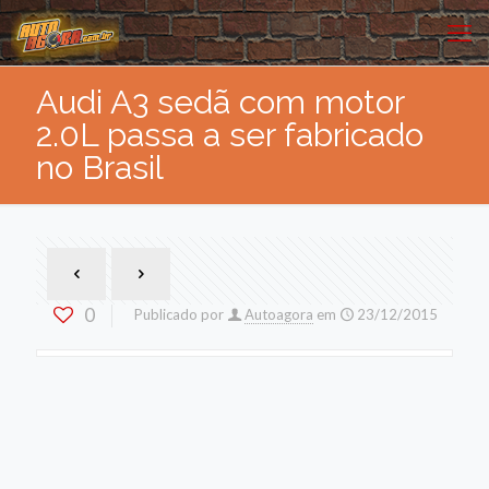
Audi A3 sedã com motor
2.0L passa a ser fabricado
no Brasil
0
Publicado por
Autoagora
em
23/12/2015