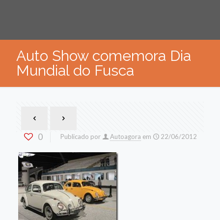
Auto Show comemora Dia
Mundial do Fusca
0
Publicado por
Autoagora
em
22/06/2012