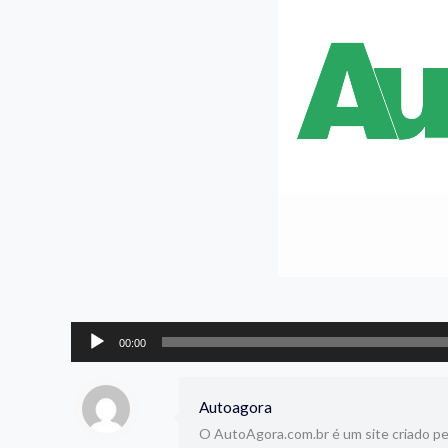
Tocador
00:00
de
áudio
Autoagora
O AutoAgora.com.br é um site criado pelo