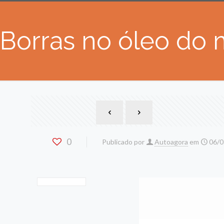
Borras no óleo do 
0
Publicado por
Autoagora
em
06/0