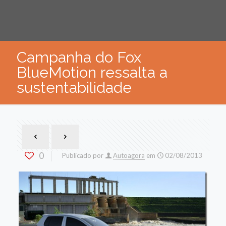
Campanha do Fox
BlueMotion ressalta a
sustentabilidade
0
Publicado por
Autoagora
em
02/08/2013