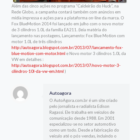
Além das cinco ações no programa “Caldeirão do Huck”, na
Rede Globo, a campanha contará também com anúncios em
mídia impressa e ações para a plataforma on-line da marca. O
Fox BlueMotion 2014 foi lançado em julho com o novo motor
de 3 cilindros 1.0L da família EA211. (leia matéria do
lançamento nas postagens, Lançamento: Fox Blue Motion com
motor 1.0L de três cilindros
http://autoagora.blogspot.com.br/2013/07/lancamento-fox-
blue-motion-com-motor.html
e Novo motor 3 cilindros 1.0L da
VW em detalhes :
http://autoagora.blogspot.com.br/2013/07/novo-motor-3-
cilindros-10l-da-vw-em.html
)
Autoagora
O AutoAgora.com.br é um site criado
pelo jornalista e radialista Edison
Ragassi. Ele trabalha em veículos de
comunicação desde 1988. Em 2001
especializou-se no setor automotivo
como um todo. Desde a fabricação do
veículo até o pós-vendas, incluindo o