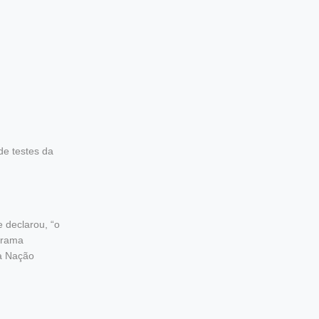
de testes da
e declarou, “o
orama
 a Nação