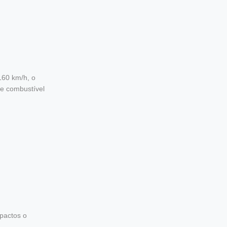
 160 km/h, o
de combustível
mpactos o