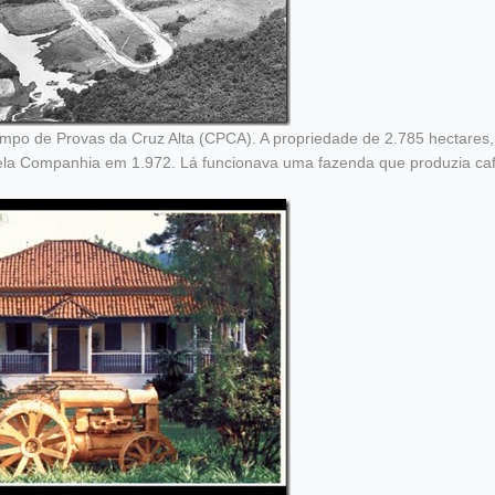
Campo de Provas da Cruz Alta (CPCA). A propriedade de 2.785 hectares,
a pela Companhia em 1.972. Lá funcionava uma fazenda que produzia caf