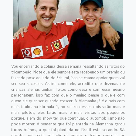
Vou encerrando a coluna dessa semana ressaltando as fotos do
tricampeão. Note que ele sempre esta recebendo um premio ou
fazendo pose ao lado do Schumi, isso se chama apoiar quem vai
ser seu sucessor. Assim como ele, acredito que dezenas de
crianças alemãs tenham fotos como essa e com esse mesmo
personagem, isso faz com que o menino pense o que e com
quem ele quer ser quando crescer. A Alemanha já é o país com
mais títulos na Fórmula 1, no rastro desses dois virão mais e
mais pilotos, eles farão mais e mais visitas aos pequenos
porque, além do show ter que continuar, o automobilismo não
pode morrer. A semente que foi plantada na Alemanha gerou
frutos ótimos, a que foi plantada no Brasil esta secando. S&
oacute; nos resta aplaudir os outros e tentar consolar os