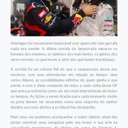
Interlagos foi novamente implacável com quem não tem garrafa
vazia pra vender. A última corrida da temporada separou os
homens dos meninos, os talentos dos mais lentos, os gênios dos
seres normais, os que levam a sério dos que fazem trambiques.
A corrida foi um retrato fiel do que o campeonato desse ano
mostrou, com suas alternâncias em relação ao tempo, seus
vários lideres, as possibilidades infinitas de quem ganha e que
perde, e com o título mudando de mãos a cada volta desse GP
que entra pra história como um dos mais imprevisíveis de todos
os tempos. As lições a serem tiradas para cada momento vivido
na pista devem ser encaradas como uma resposta do senhor
destino aos mais afoitos e os falastrões de plantão.
Mais uma vez pudemos acompanhar o maior talento atual das
pistas construir uma conquista pelo seu braço e sua arte na
capacidade monstruosa de pilotar um carro de Fórmula 1.