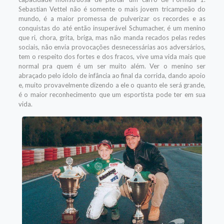
Sebastian Vettel não é somente o mais jovem tricampeão do
mundo, é a maior promessa de pulverizar os recordes e as
conquistas do até então insuperável Schumacher, é um menino
que ri, chora, grita, briga, mas não manda recados pelas redes
sociais, não envia provocações desnecessárias aos adversários,
tem o respeito dos fortes e dos fracos, vive uma vida mais que
normal pra quem é um ser muito além. Ver o menino ser
abraçado pelo ídolo de infância ao final da corrida, dando apoio
e, muito provavelmente dizendo a ele o quanto ele será grande,
é o maior reconhecimento que um esportista pode ter em sua
vida.