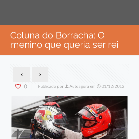
Coluna do Borracha: O
menino que queria ser rei
0
Publicado por
Autoagora
em
01/12/2012