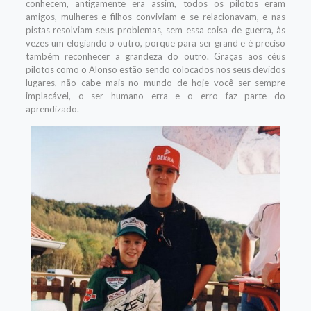
conhecem, antigamente era assim, todos os pilotos eram
amigos, mulheres e filhos conviviam e se relacionavam, e nas
pistas resolviam seus problemas, sem essa coisa de guerra, às
vezes um elogiando o outro, porque para ser grand e é preciso
também reconhecer a grandeza do outro. Graças aos céus
pilotos como o Alonso estão sendo colocados nos seus devidos
lugares, não cabe mais no mundo de hoje você ser sempre
implacável, o ser humano erra e o erro faz parte do
aprendizado.