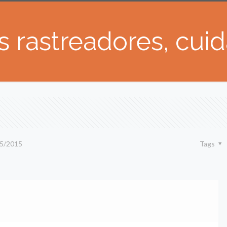
rastreadores, cuida
5/2015
Tags