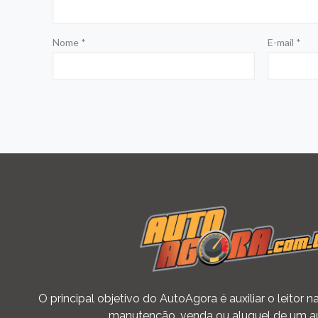
Nome
*
E-mail
*
O principal objetivo do AutoAgora é auxiliar o leitor
manutenção, venda ou aluguel de um a