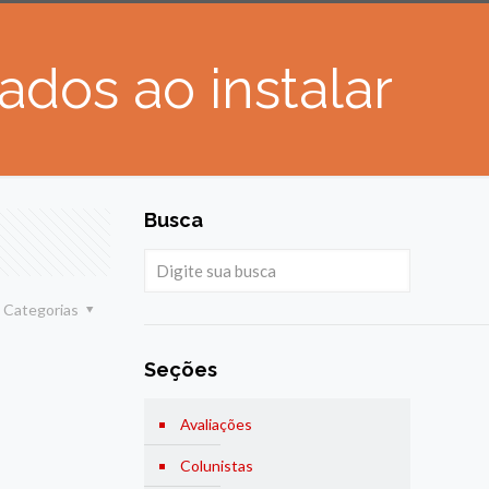
dos ao instalar
Busca
Categorias
Seções
Avaliações
Colunistas