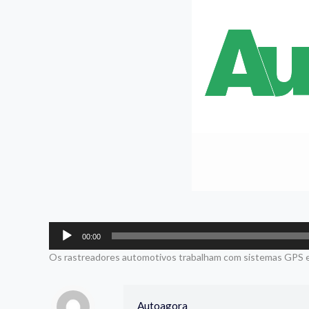
Tocador
00:00
de
Os rastreadores automotivos trabalham com sistemas GPS e GS
áudio
Autoagora