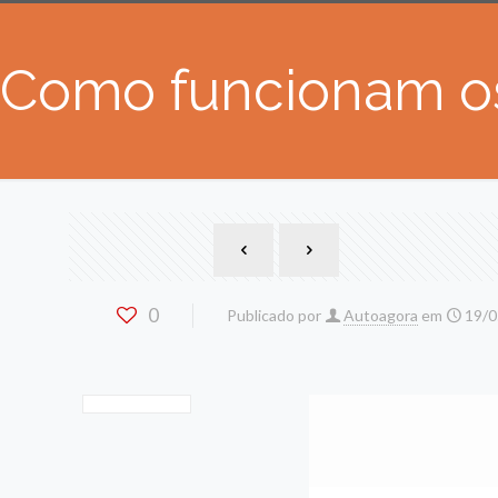
Como funcionam os 
0
Publicado por
Autoagora
em
19/0