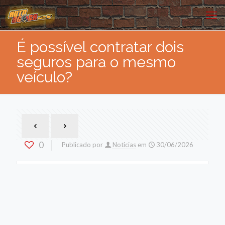
É possível contratar dois
seguros para o mesmo
veículo?
0
Publicado por
Noticias
em
30/06/2026