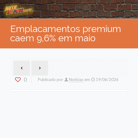
Emplacamentos premium
caem 9,6% em maio
0
Publicado por
Noticias
em
19/06/2026