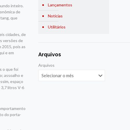
Lançamentos
undo inteiro.
econômica de
Notícias
stang, que
Utilitários
eis cidades, de
as versões de
m 2015, pois as
qui e em
Arquivos
Arquivos
s o que foi
o; assoalho e
 assim, espaço
3,7 litros V-6
 comportamento
to do porta-