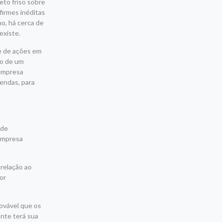
to friso sobre
firmes inéditas
no, há cerca de
existe.
e de ações em
do de um
 empresa
endas, para
 de
 Empresa
relação ao
or
rovável que os
ante terá sua