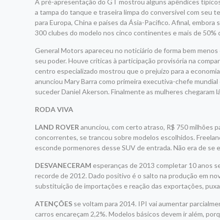
A pré-apresentação do GT mostrou alguns apêndices típicos
a tampa do tanque e traseira limpa do conversível com seu t
para Europa, China e países da Ásia-Pacífico. Afinal, embor
300 clubes do modelo nos cinco continentes e mais de 50% d
General Motors apareceu no noticiário de forma bem menos e
seu poder. Houve críticas à participação provisória na comp
centro especializado mostrou que o prejuízo para a economi
anunciou Mary Barra como primeira executiva-chefe mundial
suceder Daniel Akerson. Finalmente as mulheres chegaram l
RODA VIVA
LAND ROVER
anunciou, com certo atraso, R$ 750 milhões pa
concorrentes, se trancou sobre modelos escolhidos. Freela
esconde pormenores desse SUV de entrada. Não era de se es
DESVANECERAM
esperanças de 2013 completar 10 anos se
recorde de 2012. Dado positivo é o salto na produção em n
substituição de importações e reação das exportações, puxa
ATENÇÕES
se voltam para 2014. IPI vai aumentar parcialment
carros encareçam 2,2%. Modelos básicos devem ir além, porqu