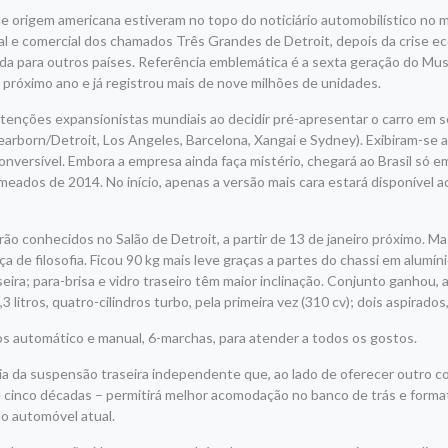
e origem americana estiveram no topo do noticiário automobilístico no m
rial e comercial dos chamados Três Grandes de Detroit, depois da crise 
ada para outros países. Referência emblemática é a sexta geração do Mu
 próximo ano e já registrou mais de nove milhões de unidades.
tenções expansionistas mundiais ao decidir pré-apresentar o carro em s
earborn/Detroit, Los Angeles, Barcelona, Xangai e Sydney). Exibiram-se 
nversível. Embora a empresa ainda faça mistério, chegará ao Brasil só e
dos de 2014. No início, apenas a versão mais cara estará disponível a
 conhecidos no Salão de Detroit, a partir de 13 de janeiro próximo. Ma
 de filosofia. Ficou 90 kg mais leve graças a partes do chassi em alumíni
seira; para-brisa e vidro traseiro têm maior inclinação. Conjunto ganhou,
itros, quatro-cilindros turbo, pela primeira vez (310 cv); dois aspirados, 
bios automático e manual, 6-marchas, para atender a todos os gostos.
eia da suspensão traseira independente que, ao lado de oferecer outro
te cinco décadas – permitirá melhor acomodação no banco de trás e forma
do automóvel atual.