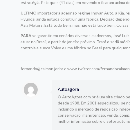
estratégia. Estoques (41 dias) em novembro ficaram acima do i
ÚLTIMO
importador a aderir ao regime Inovar-Auto, a Kia, 
Hyundai ainda estuda construir uma fábrica. Decisão depender
Asia Motors. Está tudo bem, mas não está tudo bem. Coisas t
PARA
se garantir em cenários diversos e adversos, José Luiz
atuar no Brasil, a partir de janeiro próximo. Trará o sedã
controla a sueca Volvo e uma fábrica no Brasil para qualquer 
____________________________________________________
fernando@calmon.jor.br e www.twitter.com/fernandocalmon
Autoagora
O AutoAgora.com.br é um site criado pelo
desde 1988. Em 2001 especializou-se no
incluindo o mercado de reposição indepe
conservação, manutenção, venda, compar
melhor informação sobre o setor automo