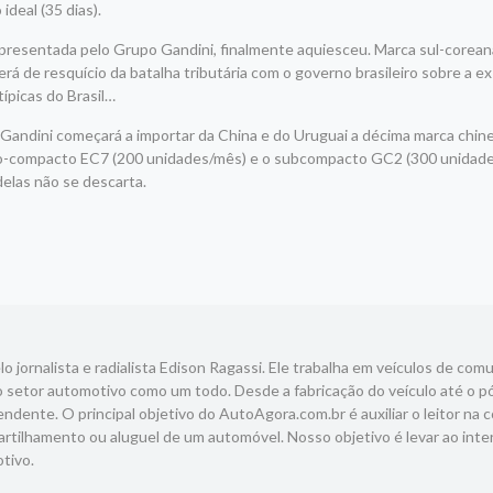
deal (35 dias).
representada pelo Grupo Gandini, finalmente aquiesceu. Marca sul-corea
á de resquício da batalha tributária com o governo brasileiro sobre a e
ípicas do Brasil…
 Gandini começará a importar da China e do Uruguai a décima marca chine
 médio-compacto EC7 (200 unidades/mês) e o subcompacto GC2 (300 unidad
delas não se descarta.
 jornalista e radialista Edison Ragassi. Ele trabalha em veículos de com
 setor automotivo como um todo. Desde a fabricação do veículo até o p
ndente. O principal objetivo do AutoAgora.com.br é auxiliar o leitor na 
tilhamento ou aluguel de um automóvel. Nosso objetivo é levar ao inte
tivo.