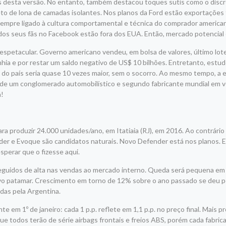
 desta versão. No entanto, também destacou toques sutis como o discre
eto de lona de camadas isolantes. Nos planos da Ford estão exportações 
a sempre ligado à cultura comportamental e técnica do comprador america
os seus fãs no Facebook estão fora dos EUA. Então, mercado potencial 
spetacular. Governo americano vendeu, em bolsa de valores, último lot
anhia e por restar um saldo negativo de US$ 10 bilhões. Entretanto, estu
a do país seria quase 10 vezes maior, sem o socorro. Ao mesmo tempo, a
 de um conglomerado automobilístico e segundo fabricante mundial em v
á!
ra produzir 24.000 unidades/ano, em Itatiaia (RJ), em 2016. Ao contrário
nder e Evoque são candidatos naturais. Novo Defender está nos planos.
perar que o fizesse aqui.
guidos de alta nas vendas ao mercado interno. Queda será pequena em 
ovo patamar. Crescimento em torno de 12% sobre o ano passado se deu p
das pela Argentina.
e em 1º de janeiro: cada 1 p.p. reflete em 1,1 p.p. no preço final. Mais p
e todos terão de série airbags frontais e freios ABS, porém cada fabric