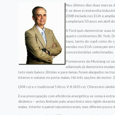
Nos últimos dias duas marcas d
E se deve à reviravolta indust
2008 iniciada nos EUA e ampli
completará 50 anos em abril do
A Ford quis demonstrar suas in
quatro continentes (N. York, D
topo, tanto do cupê como do co
vendas nos EUA começam em mea
concessionárias selecionadas.
Pormenores do Mustang só serão
adiantado já demonstra mudança
teto mais baixos. Bitolas e para-lamas foram alargados na tra
interno e volume no porta-malas. Há três opções de motor: 2,3 l
(304 cv) e o tradicional 5 litros V-8 (420 cv). Oferecerá câm
Essa preocupação com eficiência energética se soma à estr
dinâmico – antes limitado pelo anacrônico eixo rígido duran
malas. Interior e painel rejuvenesceram, mas diferem pouco 