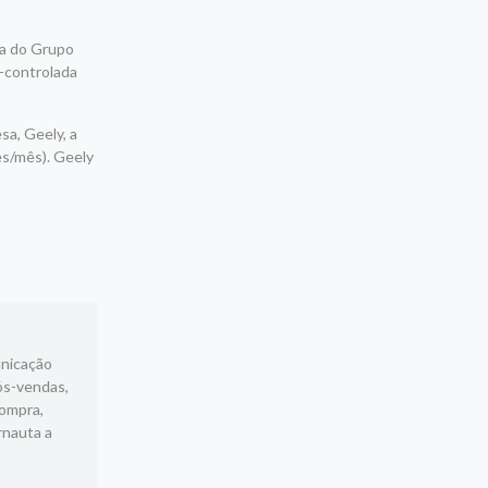
na do Grupo
x-controlada
sa, Geely, a
es/mês). Geely
unicação
ós-vendas,
compra,
rnauta a