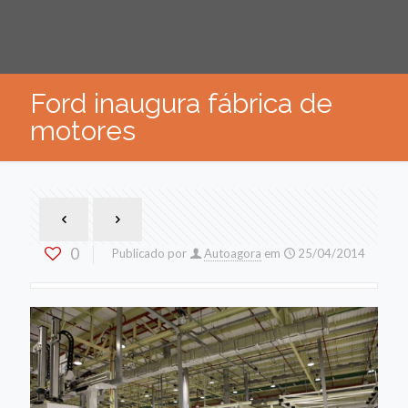
Ford inaugura fábrica de
motores
0
Publicado por
Autoagora
em
25/04/2014