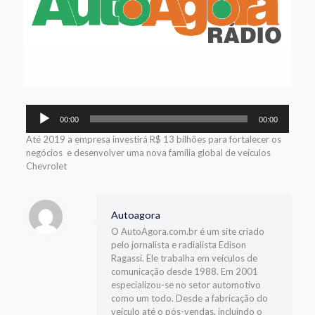
Tocador
00:00
00:00
de
áudio
Até 2019 a empresa investirá R$ 13 bilhões para fortalecer os
negócios e desenvolver uma nova família global de veículos
Chevrolet
Autoagora
O AutoAgora.com.br é um site criado
pelo jornalista e radialista Edison
Ragassi. Ele trabalha em veículos de
comunicação desde 1988. Em 2001
especializou-se no setor automotivo
como um todo. Desde a fabricação do
veículo até o pós-vendas, incluindo o