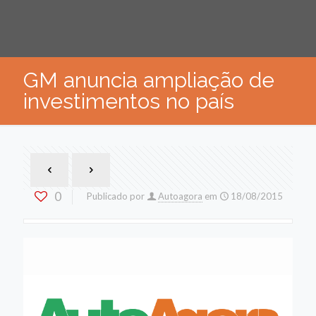
GM anuncia ampliação de
investimentos no país
0
Publicado por
Autoagora
em
18/08/2015