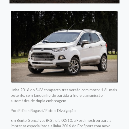
Linha 2016 do SUV compacto traz versão com motor 1.6L mais
potente, sem tanquinho de partida a frio e transmissão
automática de dupla embreagem
Por: Edison Ragassi/ Fotos: Divulgação
Em Bento Gonçalves (RG), dia 02/10, a Ford mostrou para a
imprensa especializada a linha 2016 do EcoSport com novo