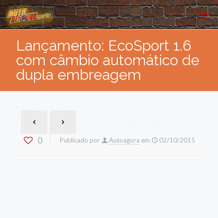
Lançamento: EcoSport 1.6
com câmbio automático de
dupla embreagem
0
Publicado por
Autoagora
em
02/10/2015