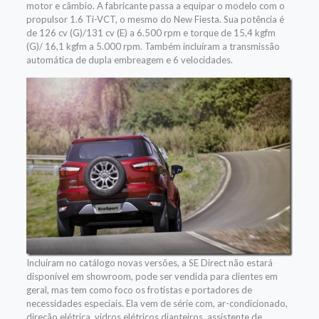
motor e câmbio. A fabricante passa a equipar o modelo com o
propulsor 1.6 Ti-VCT, o mesmo do New Fiesta. Sua potência é
de 126 cv (G)/131 cv (E) a 6.500 rpm e torque de 15,4 kgfm
(G)/ 16,1 kgfm a 5.000 rpm. Também incluíram a transmissão
automática de dupla embreagem e 6 velocidades.
Incluíram no catálogo novas versões, a SE Direct não estará
disponível em showroom, pode ser vendida para clientes em
geral, mas tem como foco os frotistas e portadores de
necessidades especiais. Ela vem de série com, ar-condicionado,
direção elétrica, vidros elétricos dianteiros, assistente de