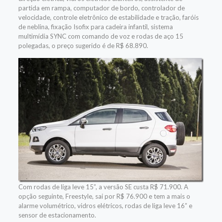
partida em rampa, computador de bordo, controlador de
velocidade, controle eletrônico de estabilidade e tração, faróis
de neblina, fixação Isofix para cadeira infantil, sistema
multimídia SYNC com comando de voz e rodas de aço 15
polegadas, o preço sugerido é de R$ 68.890.
Com rodas de liga leve 15”, a versão SE custa R$ 71.900. A
opção seguinte, Freestyle, sai por R$ 76.900 e tem a mais o
alarme volumétrico, vidros elétricos, rodas de liga leve 16” e
sensor de estacionamento.