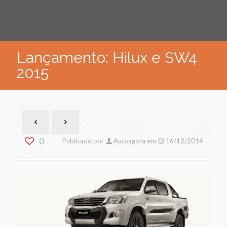
Lançamento: Hilux e SW4
2015
0
Publicado por
Autoagora
em
16/12/2014