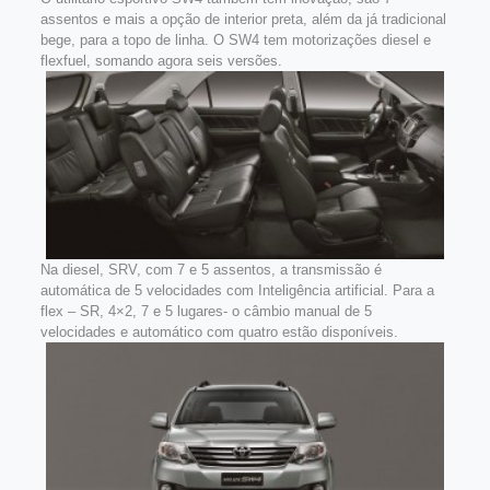
assentos e mais a opção de interior preta, além da já tradicional
bege, para a topo de linha. O SW4 tem motorizações diesel e
flexfuel, somando agora seis versões.
Na diesel, SRV, com 7 e 5 assentos, a transmissão é
automática de 5 velocidades com Inteligência artificial. Para a
flex – SR, 4×2, 7 e 5 lugares- o câmbio manual de 5
velocidades e automático com quatro estão disponíveis.