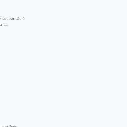
 A suspensão é
rica.
 elétricos,