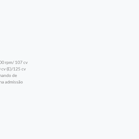
00 rpm/ 107 cv
 cv (E)/125 cv
omando de
 na admissão