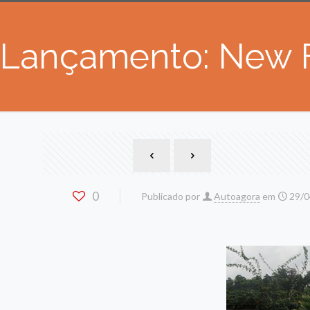
Lançamento: New Fi
0
Publicado por
Autoagora
em
29/0