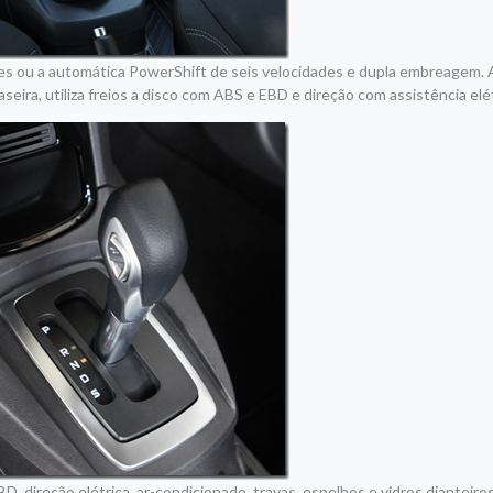
des ou a automática PowerShift de seis velocidades e dupla embreagem.
eira, utiliza freios a disco com ABS e EBD e direção com assistência elét
, direção elétrica, ar-condicionado, travas, espelhos e vidros dianteiros