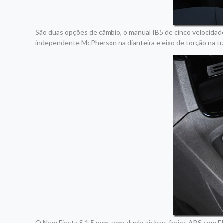
São duas opções de câmbio, o manual IB5 de cinco velocida
independente McPherson na dianteira e eixo de torção na tras
O New Fiesta S 1.5 vem com: duplo air bag, freios ABS com EBD