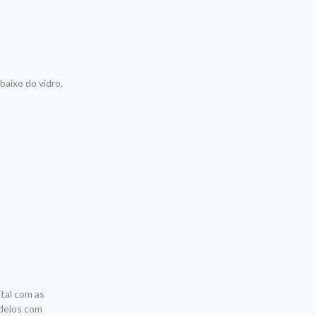
baixo do vidro,
ital com as
odelos com