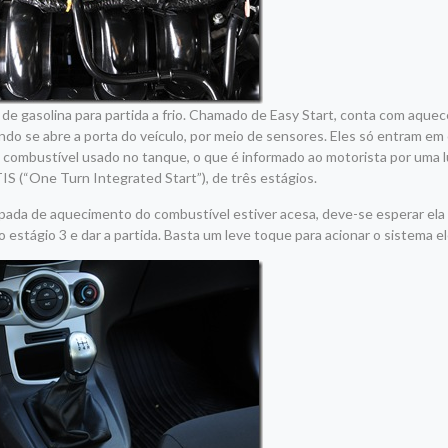
 de gasolina para partida a frio. Chamado de Easy Start, conta com aque
do se abre a porta do veículo, por meio de sensores. Eles só entram em
ombustível usado no tanque, o que é informado ao motorista por uma lu
 (“One Turn Integrated Start”), de três estágios.
mpada de aquecimento do combustível estiver acesa, deve-se esperar ela 
estágio 3 e dar a partida. Basta um leve toque para acionar o sistema el