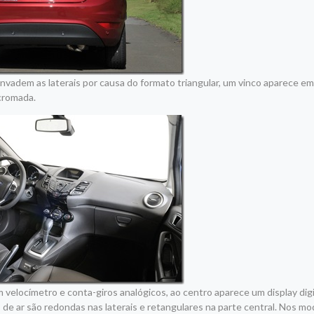
invadem as laterais por causa do formato triangular, um vinco aparece em
 cromada.
m velocímetro e conta-giros analógicos, ao centro aparece um display dig
de ar são redondas nas laterais e retangulares na parte central. Nos m