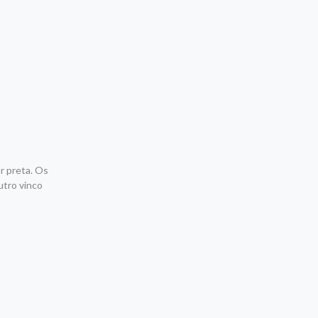
r preta. Os
utro vinco