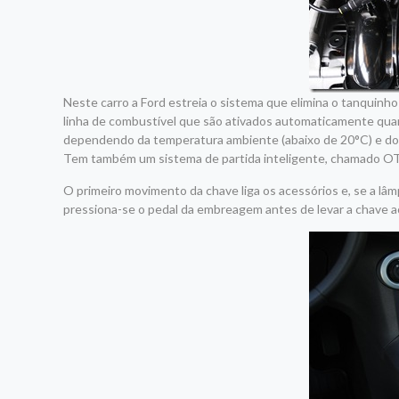
Neste carro a Ford estreia o sistema que elimina o tanquinho
linha de combustível que são ativados automaticamente quan
dependendo da temperatura ambiente (abaixo de 20°C) e do c
Tem também um sistema de partida inteligente, chamado OTIS
O primeiro movimento da chave liga os acessórios e, se a lâ
pressiona-se o pedal da embreagem antes de levar a chave ao 