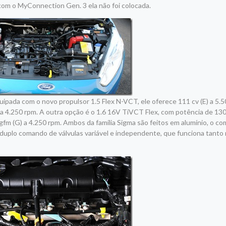
com o MyConnection Gen. 3 ela não foi colocada.
ipada com o novo propulsor 1.5 Flex N-VCT, ele oferece 111 cv (E) a 5.5
) a 4.250 rpm. A outra opção é o 1.6 16V TiVCT Flex, com potência de 130
kgfm (G) a 4.250 rpm. Ambos da família Sigma são feitos em alumínio, o c
a duplo comando de válvulas variável e independente, que funciona tanto