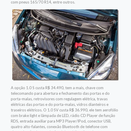
com pneus 165/70 R14, entre outros.
A opção 1.0 S custa R$ 34.490, tem a mais, chave com
telecomando para abertura e fechamento das portas e do
porta-malas, retrovisores com regulagem elétrica, travas
elétricas das portas e do porta-malas, vidros dianteiros e
traseiros elétricos. O 1.0 SV custa R$ 36.990, ele tem aerofólio
com brake light e lâmpada de LED, rádio CD Player de função
RDS, entrada auxiliar para MP3 Player/IPod, conector USB,
quatro alto-falantes, conexão Bluetooth de telefone com