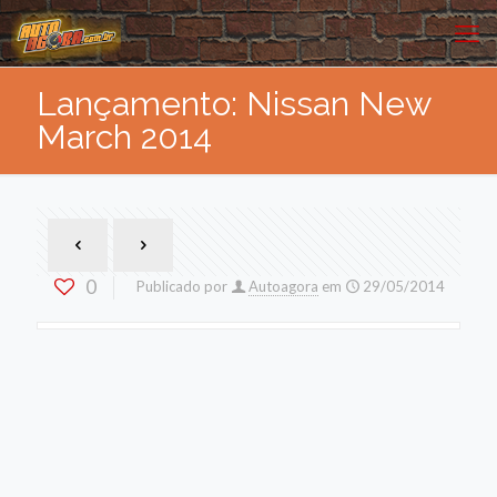
Lançamento: Nissan New
March 2014
0
Publicado por
Autoagora
em
29/05/2014