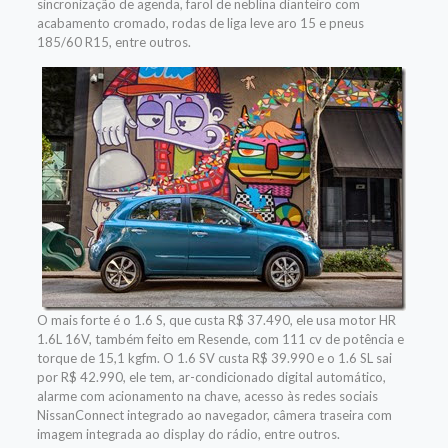
sincronização de agenda, farol de neblina dianteiro com
acabamento cromado, rodas de liga leve aro 15 e pneus
185/60 R15, entre outros.
O mais forte é o 1.6 S, que custa R$ 37.490, ele usa motor HR
1.6L 16V, também feito em Resende, com 111 cv de potência e
torque de 15,1 kgfm. O 1.6 SV custa R$ 39.990 e o 1.6 SL sai
por R$ 42.990, ele tem, ar-condicionado digital automático,
alarme com acionamento na chave, acesso às redes sociais
NissanConnect integrado ao navegador, câmera traseira com
imagem integrada ao display do rádio, entre outros.