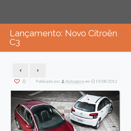
Lançamento: Novo Citroën
C3
0
Publicado por
Autoagora
em
19/08/2012