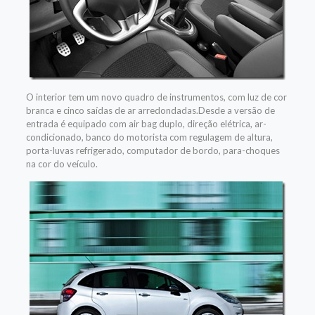
O interior tem um novo quadro de instrumentos, com luz de cor
branca e cinco saídas de ar arredondadas.Desde a versão de
entrada é equipado com air bag duplo, direção elétrica, ar-
condicionado, banco do motorista com regulagem de altura,
porta-luvas refrigerado, computador de bordo, para-choques
na cor do veículo.