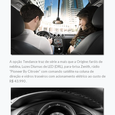
A opção Tendance traz de série a mais que a Origine: faróis de
neblina, Luzes Diurnas de LED (DRL), para-brisa Zenith, rádio
“Pioneer By Citroën” com comando satélite na coluna de
direção e vidros traseiros com acionamento elétrico ao custo de
R$ 43.990 .