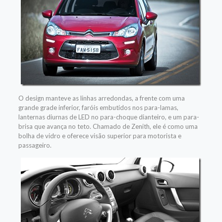
O design manteve as linhas arredondas, a frente com uma
grande grade inferior, faróis embutidos nos para-lamas,
lanternas diurnas de LED no para-choque dianteiro, e um para-
brisa que avança no teto. Chamado de Zenith, ele é como uma
bolha de vidro e oferece visão superior para motorista e
passageiro.