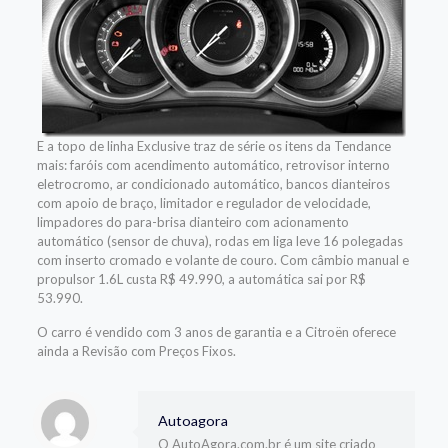
E a topo de linha Exclusive traz de série os itens da Tendance
mais: faróis com acendimento automático, retrovisor interno
eletrocromo, ar condicionado automático, bancos dianteiros
com apoio de braço, limitador e regulador de velocidade,
limpadores do para-brisa dianteiro com acionamento
automático (sensor de chuva), rodas em liga leve 16 polegadas
com inserto cromado e volante de couro. Com câmbio manual e
propulsor 1.6L custa R$ 49.990, a automática sai por R$
53.990.
O carro é vendido com 3 anos de garantia e a Citroën oferece
ainda a Revisão com Preços Fixos.
Autoagora
O AutoAgora.com.br é um site criado