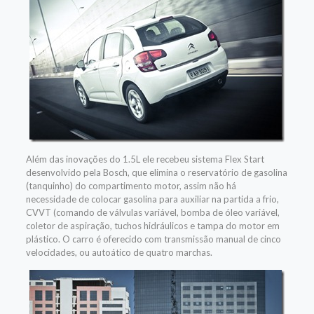
Além das inovações do 1.5L ele recebeu sistema Flex Start
desenvolvido pela Bosch, que elimina o reservatório de gasolina
(tanquinho) do compartimento motor, assim não há
necessidade de colocar gasolina para auxiliar na partida a frio,
CVVT (comando de válvulas variável, bomba de óleo variável,
coletor de aspiração, tuchos hidráulicos e tampa do motor em
plástico. O carro é oferecido com transmissão manual de cinco
velocidades, ou autoático de quatro marchas.