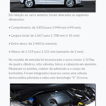
Em relação ao carro anterior, foram alteradas as seguintes
dimensões:
• Comprimento: de 3.850 para 3.944 mm (+94 mm);
• Largura total: de 1.667 para 1.708 mm (+ 41 mm)
• Entre-eixos: de 2.460 (o mesmo);
• Altura: de 1.519 para 1.521 mm (aumento de 2 mm).
No modelo de entrada foi incorporado o novo motor 1.5i Flex
de quatro cilindros, oito válvulas, bloco e cabeçote em alumínio.
Mudaram os pistões, coletor de admissão e o corpo da
borboleta. Foram integrados recursos como uma válvula
termostática pilotada e velas com tecnologia “V” Groove.