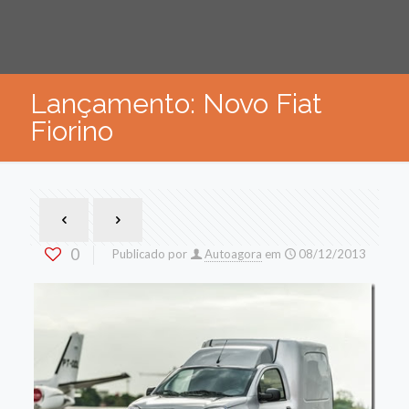
Lançamento: Novo Fiat
Fiorino
0
Publicado por
Autoagora
em
08/12/2013