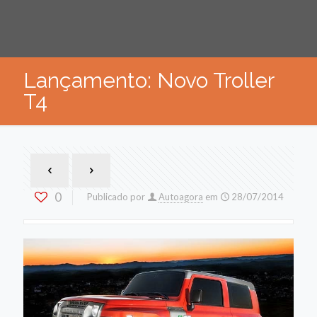
Lançamento: Novo Troller
T4
0
Publicado por
Autoagora
em
28/07/2014