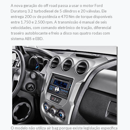
A nova geração do off road passa a usar o motor Ford
Duratorq 3.2 turbodiesel de 5 cilindros e 20 válvulas. Ele
entrega 200 cv de potência e 470 Nm de torque disponíveis
entre 1.750 e 2.500 rpm. A transmissão é manual de seis
velocidades, com comando eletrônico de tração, diferencial
traseiro autoblocante e freio a disco nas quatro rodas com
sistema ABS e EBD.
O modelo não utiliza air bag porque existe legislação especifica