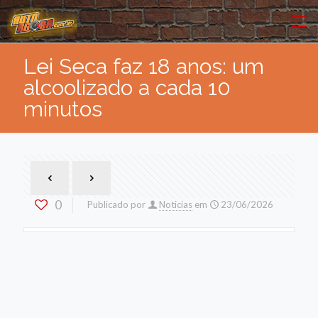
Lei Seca faz 18 anos: um
alcoolizado a cada 10
minutos
0
Publicado por
Noticias
em
23/06/2026