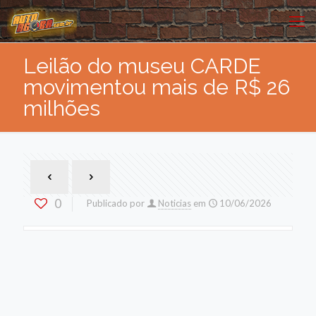
Leilão do museu CARDE
movimentou mais de R$ 26
milhões
0
Publicado por
Noticias
em
10/06/2026