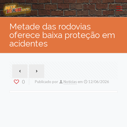
Metade das rodovias
oferece baixa proteção em
acidentes
0
Publicado por
Noticias
em
12/06/2026