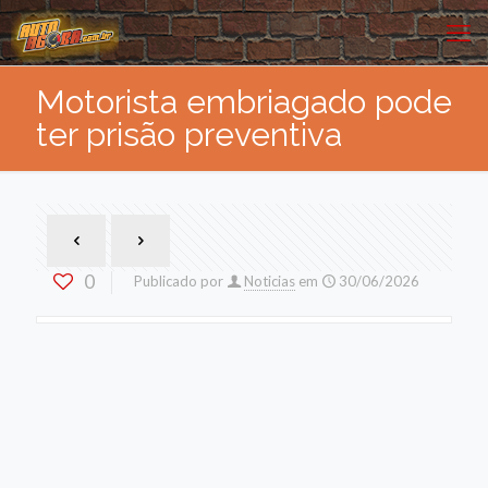
Motorista embriagado pode
ter prisão preventiva
0
Publicado por
Noticias
em
30/06/2026