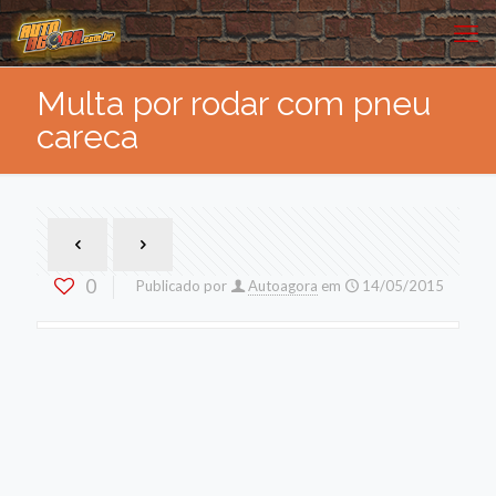
Multa por rodar com pneu
careca
0
Publicado por
Autoagora
em
14/05/2015