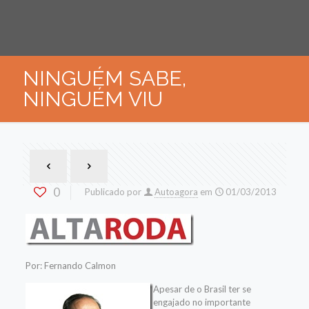
NINGUÉM SABE,
NINGUÉM VIU
0
Publicado por
Autoagora
em
01/03/2013
Por: Fernando Calmon
Apesar de o Brasil ter se
engajado no importante