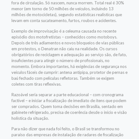
fora de circulação. Só nascem, nunca morrem. Total real é 30%
menor (em torno de 50 milhões de veículos, incluindo 13
milhões de motocicletas), segundo estatísticas realísticas que
levam em conta sucateamento, furtos, roubos e acidentes.
Exemplo de improvisação é a celeuma causada no recente
episódio dos motofretistas – conhecidos como motoboys.
Depois de três adiamentos e novos bloqueios de vias públicas
em protestos, o Denatran não caiu na realidade. Os cursos
obrigatórios de reciclagem e adequação ao serviço são, de fato,
insuficientes para atingir o número de profissionais, no
momento. Embora importantes, há exigências de segurança nos
veículos fáceis de cumprir: antena antipipa, protetor de pernas e
baú fechado com películas refletoras. Também se exigem
coletes com tiras reflexivas.
Razoável seria separar a parte educacional – com cronograma
factível – e iniciar a fiscalização de imediato de itens que podem
ser comprados. Quem toma decisões em Brasília, sentado em
gabinete refrigerado, precisa de coerência desde o início e visão
holística da situação.
Para não dizer que nada foi feito, o Brasil se transformou no
paraíso das empresas de instalação de radares de fiscalização