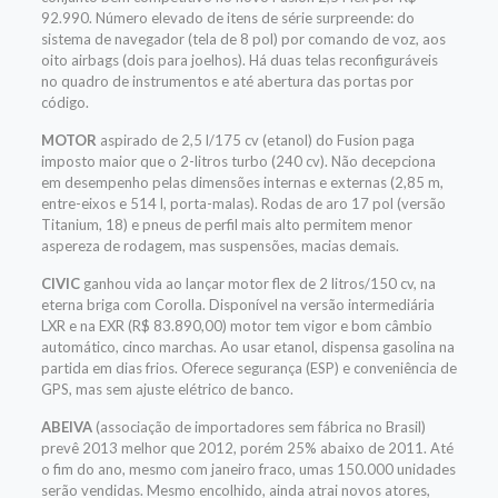
92.990. Número elevado de itens de série surpreende: do
sistema de navegador (tela de 8 pol) por comando de voz, aos
oito airbags (dois para joelhos). Há duas telas reconfiguráveis
no quadro de instrumentos e até abertura das portas por
código.
MOTOR
aspirado de 2,5 l/175 cv (etanol) do Fusion paga
imposto maior que o 2-litros turbo (240 cv). Não decepciona
em desempenho pelas dimensões internas e externas (2,85 m,
entre-eixos e 514 l, porta-malas). Rodas de aro 17 pol (versão
Titanium, 18) e pneus de perfil mais alto permitem menor
aspereza de rodagem, mas suspensões, macias demais.
CIVIC
ganhou vida ao lançar motor flex de 2 litros/150 cv, na
eterna briga com Corolla. Disponível na versão intermediária
LXR e na EXR (R$ 83.890,00) motor tem vigor e bom câmbio
automático, cinco marchas. Ao usar etanol, dispensa gasolina na
partida em dias frios. Oferece segurança (ESP) e conveniência de
GPS, mas sem ajuste elétrico de banco.
ABEIVA
(associação de importadores sem fábrica no Brasil)
prevê 2013 melhor que 2012, porém 25% abaixo de 2011. Até
o fim do ano, mesmo com janeiro fraco, umas 150.000 unidades
serão vendidas. Mesmo encolhido, ainda atrai novos atores,