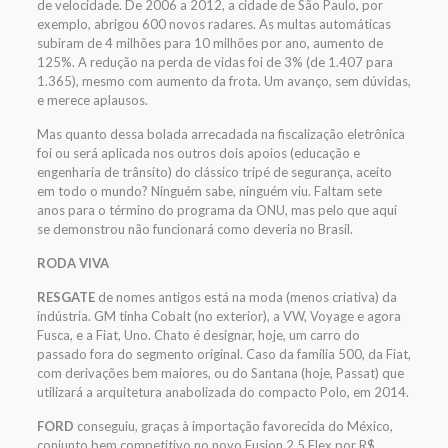
de velocidade. De 2006 a 2012, a cidade de São Paulo, por
exemplo, abrigou 600 novos radares. As multas automáticas
subiram de 4 milhões para 10 milhões por ano, aumento de
125%. A redução na perda de vidas foi de 3% (de 1.407 para
1.365), mesmo com aumento da frota. Um avanço, sem dúvidas,
e merece aplausos.
Mas quanto dessa bolada arrecadada na fiscalização eletrônica
foi ou será aplicada nos outros dois apoios (educação e
engenharia de trânsito) do clássico tripé de segurança, aceito
em todo o mundo? Ninguém sabe, ninguém viu. Faltam sete
anos para o término do programa da ONU, mas pelo que aqui
se demonstrou não funcionará como deveria no Brasil.
RODA VIVA
RESGATE
de nomes antigos está na moda (menos criativa) da
indústria. GM tinha Cobalt (no exterior), a VW, Voyage e agora
Fusca, e a Fiat, Uno. Chato é designar, hoje, um carro do
passado fora do segmento original. Caso da família 500, da Fiat,
com derivações bem maiores, ou do Santana (hoje, Passat) que
utilizará a arquitetura anabolizada do compacto Polo, em 2014.
FORD
conseguiu, graças à importação favorecida do México,
conjunto bem competitivo no novo Fusion 2,5 Flex por R$