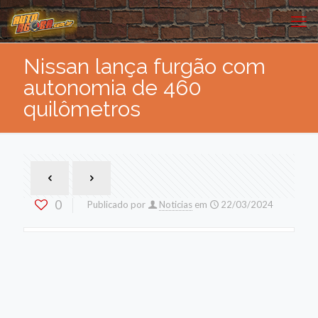
Nissan lança furgão com
autonomia de 460
quilômetros
0
Publicado por
Noticias
em
22/03/2024