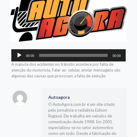
Tocador
00:00
00:00
de
áudio
A maioria dos acidentes no trânsito acontece por falta de
atenção do motorista. Falar ao celular, enviar mensagens são
algumas das causas que provocam a falta de atenção
Autoagora
O AutoAgora.com.br é um site criado
pelo jornalista e radialista Edison
Ragassi. Ele trabalha em veículos de
comunicação desde 1988. Em 2001
especializou-se no setor automotivo
como um todo. Desde a fabricação do