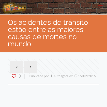
Os acidentes de trânsito
estão entre as maiores
causas de mortes no
mundo
0
Publicado por
Autoagora
em
15/02/2016