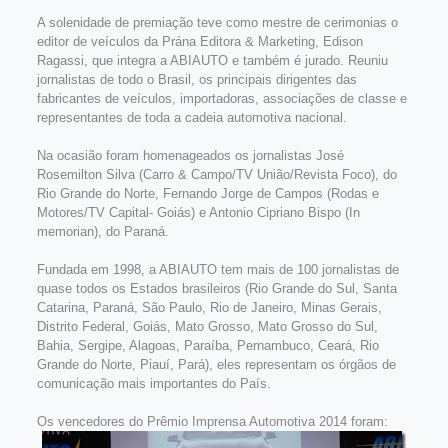
A solenidade de premiação teve como mestre de cerimonias o
editor de veículos da Prána Editora & Marketing, Edison
Ragassi, que integra a ABIAUTO e também é jurado. Reuniu
jornalistas de todo o Brasil, os principais dirigentes das
fabricantes de veículos, importadoras, associações de classe e
representantes de toda a cadeia automotiva nacional.
Na ocasião foram homenageados os jornalistas José
Rosemilton Silva (Carro & Campo/TV União/Revista Foco), do
Rio Grande do Norte, Fernando Jorge de Campos (Rodas e
Motores/TV Capital- Goiás) e Antonio Cipriano Bispo (In
memorian), do Paraná.
Fundada em 1998, a ABIAUTO tem mais de 100 jornalistas de
quase todos os Estados brasileiros (Rio Grande do Sul, Santa
Catarina, Paraná, São Paulo, Rio de Janeiro, Minas Gerais,
Distrito Federal, Goiás, Mato Grosso, Mato Grosso do Sul,
Bahia, Sergipe, Alagoas, Paraíba, Pernambuco, Ceará, Rio
Grande do Norte, Piauí, Pará), eles representam os órgãos de
comunicação mais importantes do País.
Os vencedores do Prêmio Imprensa Automotiva 2014 foram: