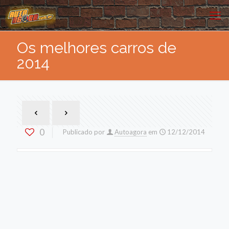
Os melhores carros de
2014
0
Publicado por
Autoagora
em
12/12/2014