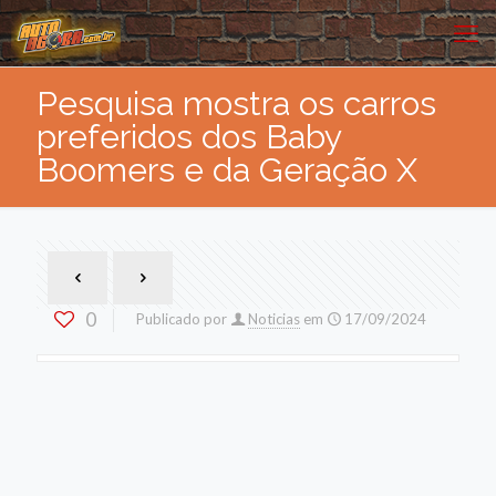
Pesquisa mostra os carros
preferidos dos Baby
Boomers e da Geração X
0
Publicado por
Noticias
em
17/09/2024