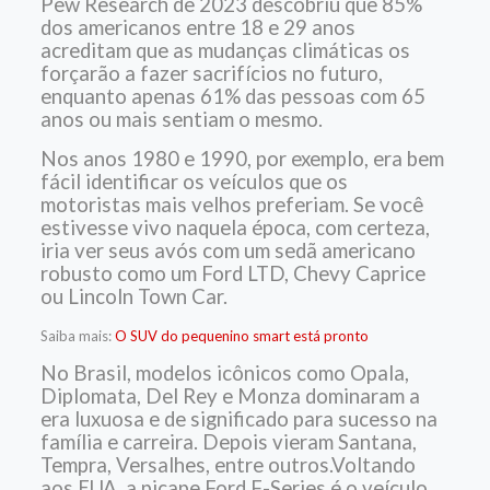
Pew Research de 2023 descobriu que 85%
dos americanos entre 18 e 29 anos
acreditam que as mudanças climáticas os
forçarão a fazer sacrifícios no futuro,
enquanto apenas 61% das pessoas com 65
anos ou mais sentiam o mesmo.
Nos anos 1980 e 1990, por exemplo, era bem
fácil identificar os veículos que os
motoristas mais velhos preferiam. Se você
estivesse vivo naquela época, com certeza,
iria ver seus avós com um sedã americano
robusto como um Ford LTD, Chevy Caprice
ou Lincoln Town Car.
Saiba mais:
O SUV do pequenino smart está pronto
No Brasil, modelos icônicos como Opala,
Diplomata, Del Rey e Monza dominaram a
era luxuosa e de significado para sucesso na
família e carreira. Depois vieram Santana,
Tempra, Versalhes, entre outros.Voltando
aos EUA, a picape Ford F-Series é o veículo