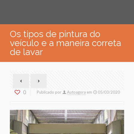
Os tipos de pintura do
veículo e a maneira correta
de lavar
0
Publicado por
Autoagora
em
05/03/2020