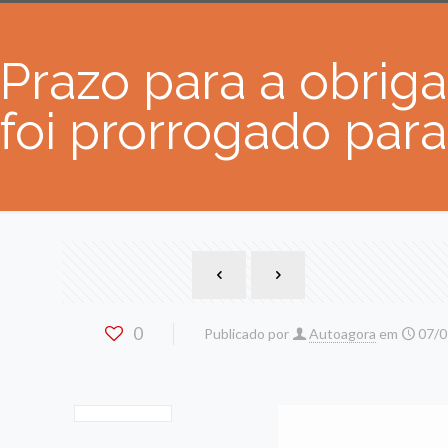
Prazo para a obrig
foi prorrogado par
0
Publicado por
Autoagora
em
07/0