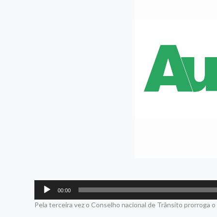
Tocador
00:00
de
Pela terceira vez o Conselho nacional de Trânsito prorroga o
áudio