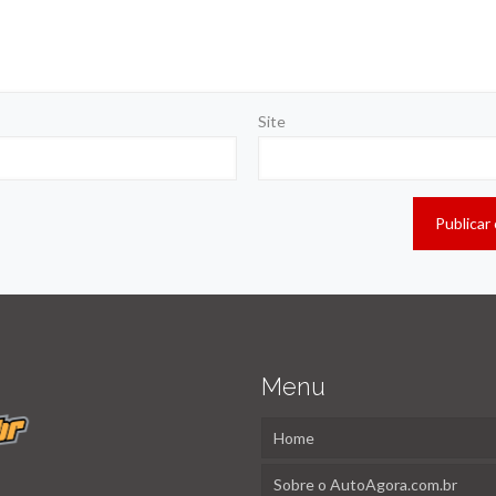
Site
Menu
Home
Sobre o AutoAgora.com.br