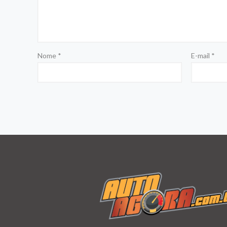
Nome
*
E-mail
*