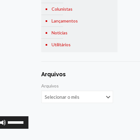
Colunistas
Lançamentos
Notícias
Utilitários
Arquivos
Arquivos
Use
as
setas
para