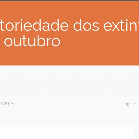
atoriedade dos exti
a outubro
7/2015
Tags