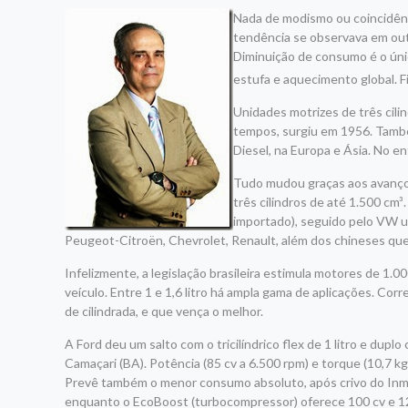
Nada de modismo ou coincidênci
tendência se observava em out
Diminuição de consumo é o úni
estufa e aquecimento global. Fi
Unidades motrizes de três cil
tempos, surgiu em 1956. També
Diesel, na Europa e Ásia. No en
Tudo mudou graças aos avanç
três cilindros de até 1.500 cm
importado), seguido pelo VW up!
Peugeot-Citroën, Chevrolet, Renault, além dos chineses que
Infelizmente, a legislação brasileira estimula motores de 1.00
veículo. Entre 1 e 1,6 litro há ampla gama de aplicações. 
de cilindrada, e que vença o melhor.
A Ford deu um salto com o tricilíndrico flex de 1 litro e dup
Camaçari (BA). Potência (85 cv a 6.500 rpm) e torque (10,7 
Prevê também o menor consumo absoluto, após crivo do Inmetr
enquanto o EcoBoost (turbocompressor) oferece 100 cv e 125