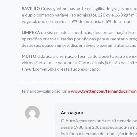
SAVEIRO
Cross ganhou bastante em agilidade graças ao motor
e duplo comando variável (só admissão), 120 cv e 16,8 kgf∙m
vegetal, que confere mais 9% de potência e 6% de torque.
LIMPEZA
do sistema de alimentação, descontaminação interna
operações criativas usadas por oficinas para aumentar o preço
despesas, quase sempre, dispensáveis e exigem autorização 
MUITO
didática a orientação técnica do Cesvi (Centro de Ex
vidros dianteiros e para-brisa. Carros atuais já estão no limi
tinyurl.com/m58kaxr está tudo explicado.
___________________________________________________
fernando@calmon.jor.br e
www.twitter.com/fernandocalmon
Autoagora
O AutoAgora.com.br é um site criado pelo
desde 1988. Em 2001 especializou-se no
incluindo o mercado de reposição indepe