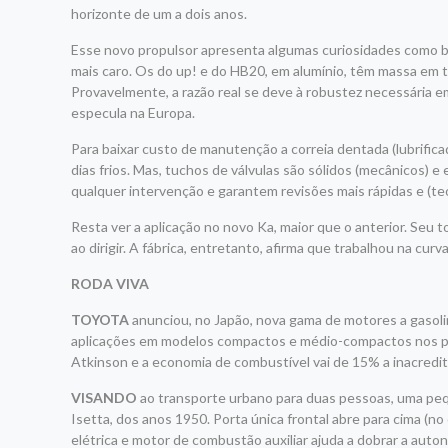
horizonte de um a dois anos.
Esse novo propulsor apresenta algumas curiosidades como bl
mais caro. Os do up! e do HB20, em alumínio, têm massa em 
Provavelmente, a razão real se deve à robustez necessária 
especula na Europa.
Para baixar custo de manutenção a correia dentada (lubrificad
dias frios. Mas, tuchos de válvulas são sólidos (mecânicos) 
qualquer intervenção e garantem revisões mais rápidas e (te
Resta ver a aplicação no novo Ka, maior que o anterior. Seu
ao dirigir. A fábrica, entretanto, afirma que trabalhou na cu
RODA VIVA
TOYOTA
anunciou, no Japão, nova gama de motores a gasolin
aplicações em modelos compactos e médio-compactos nos pr
Atkinson e a economia de combustível vai de 15% a inacredi
VISANDO
ao transporte urbano para duas pessoas, uma peque
Isetta, dos anos 1950. Porta única frontal abre para cima (no
elétrica e motor de combustão auxiliar ajuda a dobrar a auto