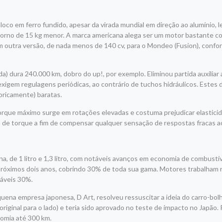
oco em ferro fundido, apesar da virada mundial em direção ao alumínio,
torno de 15 kg menor. A marca americana alega ser um motor bastante c
em outra versão, de nada menos de 140 cv, para o Mondeo (Fusion), confo
a) dura 240.000 km, dobro do up!, por exemplo. Eliminou partida auxiliar
e exigem regulagens periódicas, ao contrário de tuchos hidráulicos. Estes
oricamente) baratas.
 torque máximo surge em rotações elevadas e costuma prejudicar elastici
rva de torque a fim de compensar qualquer sensação de respostas fracas a
a, de 1 litro e 1,3 litro, com notáveis avanços em economia de combustív
óximos dois anos, cobrindo 30% de toda sua gama. Motores trabalham n
táveis 30%.
na empresa japonesa, D Art, resolveu ressuscitar a ideia do carro-bolh
 original para o lado) e teria sido aprovado no teste de impacto no Japão.
nomia até 300 km.