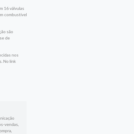
m 16 válvulas
com combustível
ação são
-se de
ecidas nos
. No link
unicação
ós-vendas,
compra,