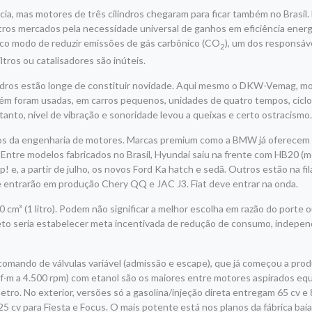
a, mas motores de três cilindros chegaram para ficar também no Brasil.
ros mercados pela necessidade universal de ganhos em eficiência energ
co modo de reduzir emissões de gás carbônico (CO
), um dos responsáv
2
ltros ou catalisadores são inúteis.
indros estão longe de constituir novidade. Aqui mesmo o DKW-Vemag, mo
m foram usadas, em carros pequenos, unidades de quatro tempos, cicl
tanto, nível de vibração e sonoridade levou a queixas e certo ostracismo
os da engenharia de motores. Marcas premium como a BMW já oferecem
³. Entre modelos fabricados no Brasil, Hyundai saiu na frente com HB20 (
 e, a partir de julho, os novos Ford Ka hatch e sedã. Outros estão na fi
 entrarão em produção Chery QQ e JAC J3. Fiat deve entrar na onda.
0 cm³ (1 litro). Podem não significar a melhor escolha em razão do porte o
Correto seria estabelecer meta incentivada de redução de consumo, inde
lo comando de válvulas variável (admissão e escape), que já começou a pro
kgf∙m a 4.500 rpm) com etanol são os maiores entre motores aspirados equ
o. No exterior, versões só a gasolina/injeção direta entregam 65 cv e 
 cv para Fiesta e Focus. O mais potente está nos planos da fábrica baia