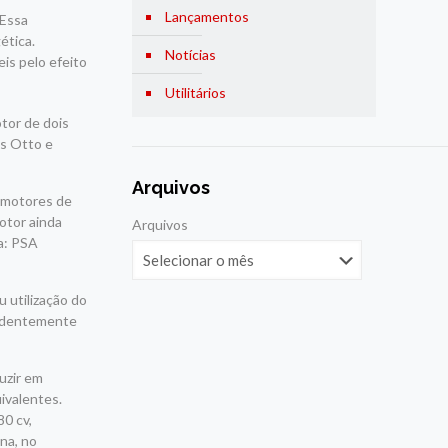
Lançamentos
 Essa
ética.
Notícias
eis pelo efeito
Utilitários
tor de dois
os Otto e
.
Arquivos
 motores de
motor ainda
Arquivos
la: PSA
u utilização do
pendentemente
duzir em
ivalentes.
80 cv,
na, no