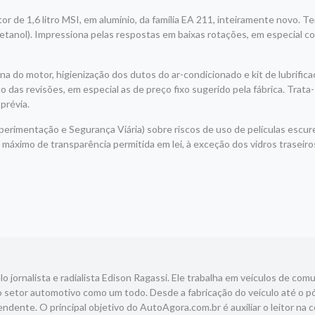
 de 1,6 litro MSI, em alumínio, da família EA 211, inteiramente novo. Te
 (etanol). Impressiona pelas respostas em baixas rotações, em especial 
 do motor, higienização dos dutos do ar-condicionado e kit de lubrific
 das revisões, em especial as de preço fixo sugerido pela fábrica. Trata
prévia.
perimentação e Segurança Viária) sobre riscos de uso de películas escur
te máximo de transparência permitida em lei, à exceção dos vidros traseiros
 jornalista e radialista Edison Ragassi. Ele trabalha em veículos de com
 setor automotivo como um todo. Desde a fabricação do veículo até o p
ndente. O principal objetivo do AutoAgora.com.br é auxiliar o leitor na 