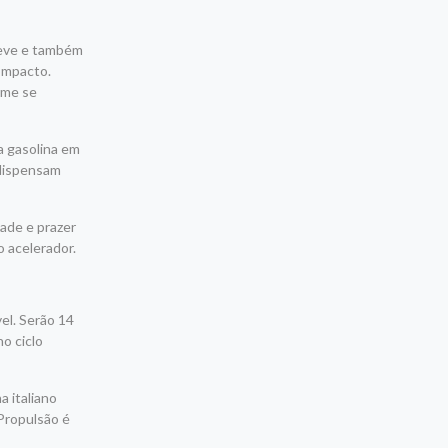
 leve e também
ompacto.
rme se
 a gasolina em
 dispensam
dade e prazer
o acelerador.
el. Serão 14
o ciclo
a italiano
 Propulsão é