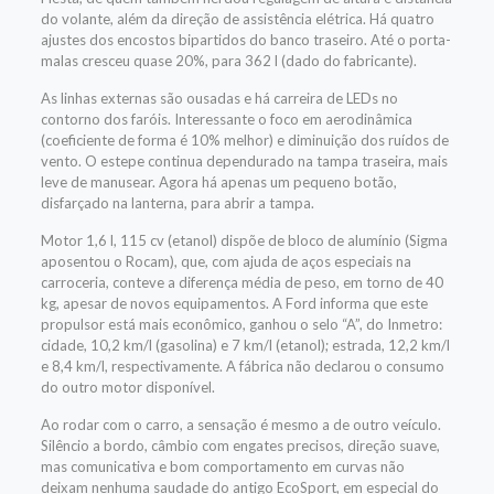
do volante, além da direção de assistência elétrica. Há quatro
ajustes dos encostos bipartidos do banco traseiro. Até o porta-
malas cresceu quase 20%, para 362 l (dado do fabricante).
As linhas externas são ousadas e há carreira de LEDs no
contorno dos faróis. Interessante o foco em aerodinâmica
(coeficiente de forma é 10% melhor) e diminuição dos ruídos de
vento. O estepe continua dependurado na tampa traseira, mais
leve de manusear. Agora há apenas um pequeno botão,
disfarçado na lanterna, para abrir a tampa.
Motor 1,6 l, 115 cv (etanol) dispõe de bloco de alumínio (Sigma
aposentou o Rocam), que, com ajuda de aços especiais na
carroceria, conteve a diferença média de peso, em torno de 40
kg, apesar de novos equipamentos. A Ford informa que este
propulsor está mais econômico, ganhou o selo “A”, do Inmetro:
cidade, 10,2 km/l (gasolina) e 7 km/l (etanol); estrada, 12,2 km/l
e 8,4 km/l, respectivamente. A fábrica não declarou o consumo
do outro motor disponível.
Ao rodar com o carro, a sensação é mesmo a de outro veículo.
Silêncio a bordo, câmbio com engates precisos, direção suave,
mas comunicativa e bom comportamento em curvas não
deixam nenhuma saudade do antigo EcoSport, em especial do