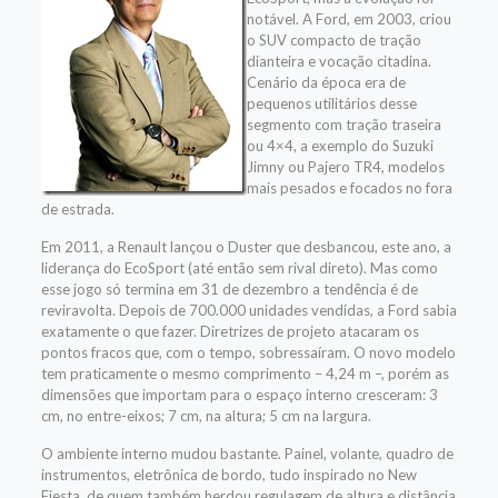
notável. A Ford, em 2003, criou
o SUV compacto de tração
dianteira e vocação citadina.
Cenário da época era de
pequenos utilitários desse
segmento com tração traseira
ou 4×4, a exemplo do Suzuki
Jimny ou Pajero TR4, modelos
mais pesados e focados no fora
de estrada.
Em 2011, a Renault lançou o Duster que desbancou, este ano, a
liderança do EcoSport (até então sem rival direto). Mas como
esse jogo só termina em 31 de dezembro a tendência é de
reviravolta. Depois de 700.000 unidades vendidas, a Ford sabia
exatamente o que fazer. Diretrizes de projeto atacaram os
pontos fracos que, com o tempo, sobressaíram. O novo modelo
tem praticamente o mesmo comprimento – 4,24 m –, porém as
dimensões que importam para o espaço interno cresceram: 3
cm, no entre-eixos; 7 cm, na altura; 5 cm na largura.
O ambiente interno mudou bastante. Painel, volante, quadro de
instrumentos, eletrônica de bordo, tudo inspirado no New
Fiesta, de quem também herdou regulagem de altura e distância