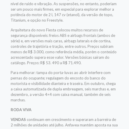
nível de ruído e vibração. As suspensões, no entanto, poderiam
ser um pouco mais firmes, em especial para explorar melhor a
potência do motor de 2 l, 147 cv (etanol), da versão de topo,
Titanium, e opção no Freestyle.
Arquitetura do novo Fiesta colocou muitos recursos de
segurança disponíveis: freios ABS e airbags frontais (ambos de
série) e, em versões mais caras, airbags laterais e de cortina,
controles de trajetória e tração, entre outros. Preços subiram
menos de R$ 3.000, como referência média, porém o conteúdo
acrescentado supera esse valor. Versões básicas saíram do
catálogo. Preços: R$ 53. 490 a R$ 71.490.
Para melhorar: tampa do porta-luvas ao abrir interfere com
pernas do ocupante; regulagem do encosto do banco do
motorista e visibilidade dianteira e traseira. Em outubro, chega
a caixa automatizada de dupla embreagem, seis marchas e, em
dezembro, a versão 4×4 com caixa manual, também de seis
marchas.
RODA VIVA
VENDAS
continuam em crescimento e superaram a barreira de
2 milhões de unidades até julho. Anfavea mantém aposta na sua