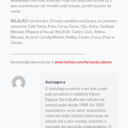
examinado com mais atenção. Foge dos padrões da marca, o
que se previa por ser modelo mais barato, porém passou da
conta.
RELAÇÃO
correta dos 10 mais vendidos na Europa, no primeiro
semestre: Golf, Fiesta, Polo, Corsa, Focus, Clio, Astra, Qashqai
(Nissan), Mégane e Passat. Nos EUA: Camry, Civic, Altima
(Nissan), Accord, Corolla/Matrix, Malibu, Fusion, Focus, Prius e
Sonata.
____________________________________________________
fernando@calmon.jor.br e
www.twitter.com/fernandocalmon
Autoagora
O AutoAgora.com.br é um site criado
pelo jornalista e radialista Edison
Ragassi. Ele trabalha em veículos de
comunicação desde 1988. Em 2001
especializou-se no setor automotivo
como um todo. Desde a fabricação do
veículo até o pós-vendas, incluindo o
mercado de reposição independente. O