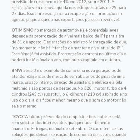
previsão de crescimento de 4% em 2012, sobre 2011. A
sinalização vem de nova queda nos estoques totais de 29 para
27 dias. Isso abre espaço para recuperação da produção em
agosto, já que a queda nas exportações parece irreversível.
OTIMISMO
no mercado de automóveis e comerciais leves
depende da prorrogação do nível mais baixo de IPI para além
de 31 de agosto. Declarações do ministro Mantega são de que,
“no momento, não há intenção de manter o nível atual do IPI”.
Esse filme já foi assistido. Prorrogação ocorrerá no último dia e
poderá ir até o final do ano, com outro capítulo em outubro.
BMW
Série 3 é o exemplo de como uma nova geração pode
atender exigências de mercado sem abalar os dogmas de uma
marca. Espaço interno, direção de assistência elétrica e a tela
multimídia são pontos de destaque. No 328i, motor turbo de 4
cilindros (245 cv) substituiu o 6-cilindros (218 cv) aspirado e no
uso do dia-a-dia ficou melhor, mesmo que o som do motor não
seja o mesmo.
TOYOTA
iniciou pré-venda do compacto Etios, hatch e sedã,
sem solicitar dos interessados qualquer adiantamento
financeiro. Entregas, no final de setembro. O carro tem certas
soluções que deixam sensação de economia de custos, quando