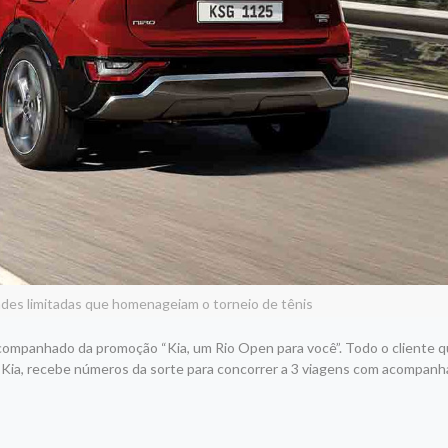
des limitadas que homenageiam o torneio de tênis
acompanhado da promoção “Kia, um Rio Open para você”. Todo o cliente q
ca Kia, recebe números da sorte para concorrer a 3 viagens com acompanh