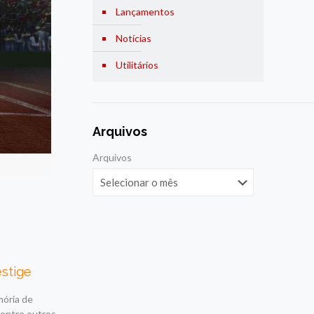
Lançamentos
Notícias
Utilitários
Arquivos
Arquivos
estige
mória de
 entre outros.