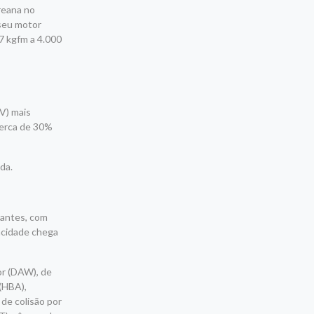
oreana no
 seu motor
27 kgfm a 4.000
EV) mais
cerca de 30%
da.
pantes, com
pacidade chega
or (DAW), de
 (HBA),
de colisão por