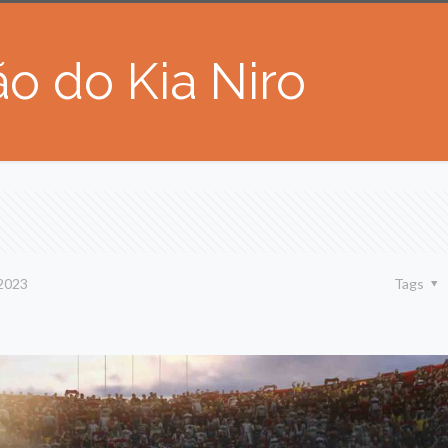
o do Kia Niro
2023
Tags