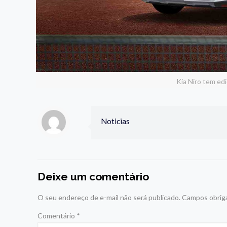
Kia Niro tem ed
Noticias
Deixe um comentário
O seu endereço de e-mail não será publicado.
Campos obrig
Comentário
*