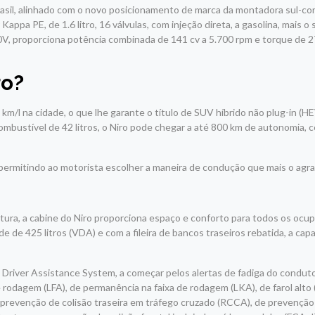
 Brasil, alinhado com o novo posicionamento de marca da montadora sul-c
Kappa PE, de 1.6 litro, 16 válvulas, com injeção direta, a gasolina, mais o
240V, proporciona potência combinada de 141 cv a 5.700 rpm e torque de 
ro?
 km/l na cidade, o que lhe garante o título de SUV híbrido não plug-in (H
mbustível de 42 litros, o Niro pode chegar a até 800 km de autonomia, 
ermitindo ao motorista escolher a maneira de condução que mais o agra
tura, a cabine do Niro proporciona espaço e conforto para todos os ocu
e de 425 litros (VDA) e com a fileira de bancos traseiros rebatida, a ca
Driver Assistance System, a começar pelos alertas de fadiga do condut
e rodagem (LFA), de permanência na faixa de rodagem (LKA), de farol alto
 prevenção de colisão traseira em tráfego cruzado (RCCA), de prevenção 