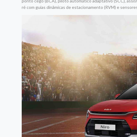
ponto cego (BCA), piloto automático adaptativo (SCC), assist
ré com guias dinâmicas de estacionamento (RVM) e sensore