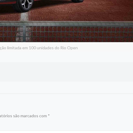
ição limitada em 100 unidades do Rio Open
atórios são marcados com
*