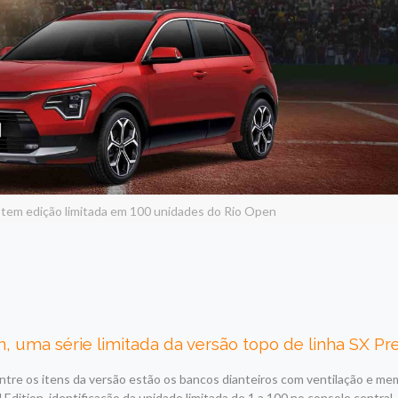
o tem edição limitada em 100 unidades do Rio Open
, uma série limitada da versão topo de linha SX Pr
ntre os itens da versão estão os bancos dianteiros com ventilação e me
Edition, identificação da unidade limitada de 1 a 100 no console central,