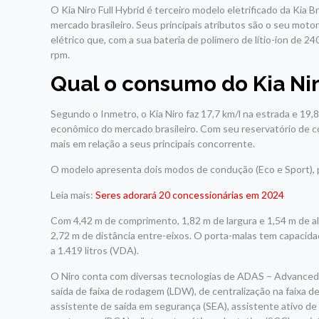
O Kia Niro Full Hybrid é terceiro modelo eletrificado da Kia
mercado brasileiro. Seus principais atributos são o seu motor 
elétrico que, com a sua bateria de polímero de lítio-ion de 
rpm.
Qual o consumo do Kia Ni
Segundo o Inmetro, o Kia Niro faz 17,7 km/l na estrada e 19,8
econômico do mercado brasileiro. Com seu reservatório de co
mais em relação a seus principais concorrente.
O modelo apresenta dois modos de condução (Eco e Sport), p
Leia mais:
Seres adorará 20 concessionárias em 2024
Com 4,42 m de comprimento, 1,82 m de largura e 1,54 m de al
2,72 m de distância entre-eixos. O porta-malas tem capacidad
a 1.419 litros (VDA).
O Niro conta com diversas tecnologias de ADAS – Advanced 
saída de faixa de rodagem (LDW), de centralização na faixa d
assistente de saída em segurança (SEA), assistente ativo de