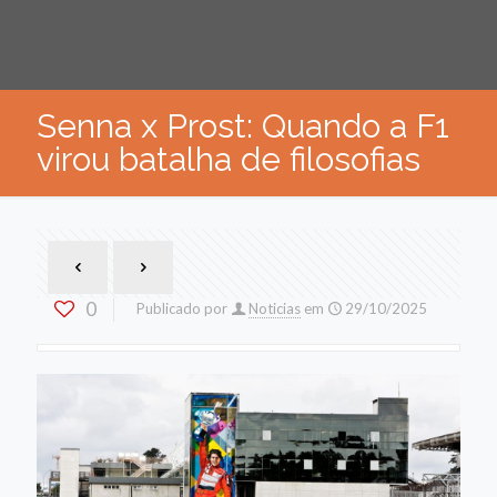
Senna x Prost: Quando a F1
virou batalha de filosofias
0
Publicado por
Noticias
em
29/10/2025