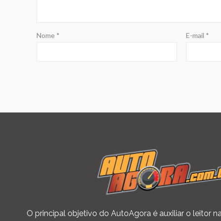
Nome
*
E-mail
*
O principal objetivo do AutoAgora é auxiliar o leitor