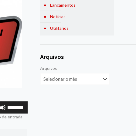
Lançamentos
Notícias
Utilitários
Arquivos
Arquivos
Use
as
o de entrada
setas
para
cima