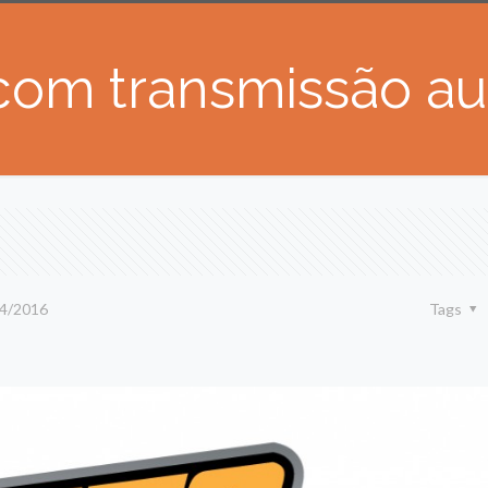
 com transmissão a
4/2016
Tags