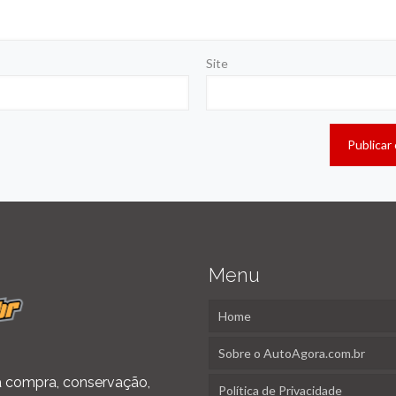
Site
Menu
Home
Sobre o AutoAgora.com.br
 na compra, conservação,
Política de Privacidade