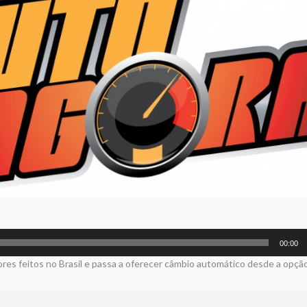
00:00
es feitos no Brasil e passa a oferecer câmbio automático desde a opçã