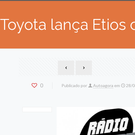
Toyota lança Etios
0
Publicado por
Autoagora
em
28/0