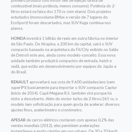
primeiro produto com motor flex de injeção direta de
combustível (mais potência, menos consumo). Potência do 2-
litros estará na faixa dos 170 cv com etanol. Dois projetos
estudados (monovolume BMax e versão de 7 lugares do
EcoSport) foram descartados, mas SUV Kuga continua nos
planos.
HONDA
investirá 1 bilhão de reais em outra fábrica no interior
de São Paulo. De Itirapina, a 200 km da capital, sairá o SUV
compacto baseado na arquitetura do Fit/City exibido no Salão
de Detroit este ano, ainda como modelo-conceito. Essa nova
unidade também produzirá compactos de entrada, hatch e
sedã, que estão em desenvolvimento por equipes do Japão e
do Brasil.
RENAULT
aproveitará sua cota de 9.600 unidades/ano (sem
superIPI) basicamente para importar o SUV compacto Captur
(início de 2014). Cupê Megane R.S. também virá porque há
nicho a descoberto. Além do motor turbo de 2 litros/265 cv, o
modelo tem sofisticação para quem gosta de acelerar: diversos
ajustes finos, acelerômetro e cronômetro.
APESAR
de carros elétricos contarem com apenas 0,2% das
vendas mundiais (2012), eles permitem acelerações
instantâneas e muito rápidas em uso urbano. De 30 a 70 km/h,