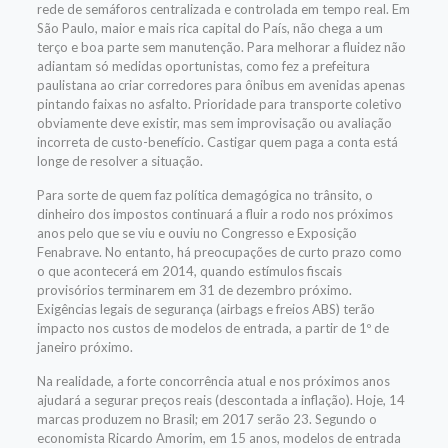
rede de semáforos centralizada e controlada em tempo real. Em
São Paulo, maior e mais rica capital do País, não chega a um
terço e boa parte sem manutenção. Para melhorar a fluidez não
adiantam só medidas oportunistas, como fez a prefeitura
paulistana ao criar corredores para ônibus em avenidas apenas
pintando faixas no asfalto. Prioridade para transporte coletivo
obviamente deve existir, mas sem improvisação ou avaliação
incorreta de custo-benefício. Castigar quem paga a conta está
longe de resolver a situação.
Para sorte de quem faz política demagógica no trânsito, o
dinheiro dos impostos continuará a fluir a rodo nos próximos
anos pelo que se viu e ouviu no Congresso e Exposição
Fenabrave. No entanto, há preocupações de curto prazo como
o que acontecerá em 2014, quando estímulos fiscais
provisórios terminarem em 31 de dezembro próximo.
Exigências legais de segurança (airbags e freios ABS) terão
impacto nos custos de modelos de entrada, a partir de 1º de
janeiro próximo.
Na realidade, a forte concorrência atual e nos próximos anos
ajudará a segurar preços reais (descontada a inflação). Hoje, 14
marcas produzem no Brasil; em 2017 serão 23. Segundo o
economista Ricardo Amorim, em 15 anos, modelos de entrada