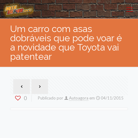
Um carro com asas
dobráveis que pode voar é
a novidade que Toyota vai
patentear
0
Publicado por
Autoagora
em
04/11/2015