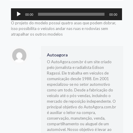
Tocador
00:00
00:00
de
áudio
O projeto do modelo possui quatro asas que podem dobrar,
isso possibilita o veículos andar nas ruas e rodovias sem
atrapalhar os outros modelos
Autoagora
O AutoAgora.com.br é um site criado
pelo jornalista e radialista Edison
Ragassi. Ele trabalha em veículos de
comunicação desde 1988. Em 2001
especializou-se no setor automotivo
como um todo. Desde a fabricação do
veículo até o pós-vendas, incluindo o
mercado de reposição independente. O
principal objetivo do AutoAgora.com.br
é auxiliar o leitor na compra,
conservação, manutenção, venda,
compartilhamento ou aluguel de um
automóvel. Nosso objetivo é levar ao