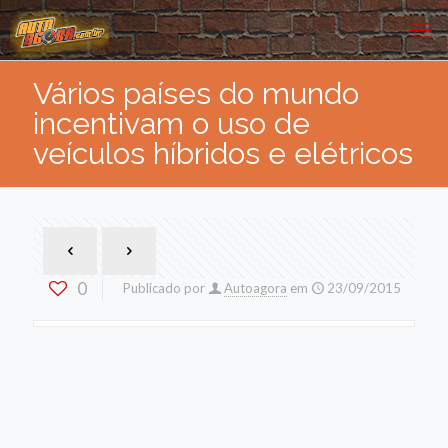
Vários países do mundo
incentivam o uso de
veículos híbridos e elétricos
0
Publicado por
Autoagora
em
23/09/2015