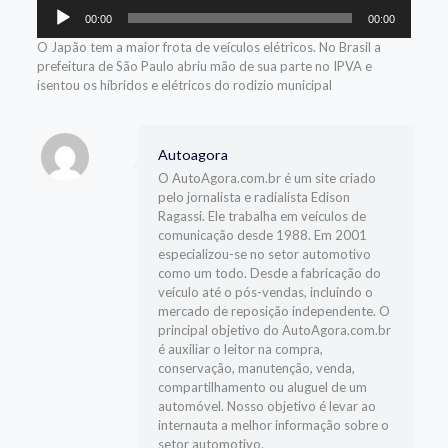
Tocador
00:00
00:00
de
áudio
O Japão tem a maior frota de veículos elétricos. No Brasil a
prefeitura de São Paulo abriu mão de sua parte no IPVA e
isentou os híbridos e elétricos do rodizio municipal
Autoagora
O AutoAgora.com.br é um site criado
pelo jornalista e radialista Edison
Ragassi. Ele trabalha em veículos de
comunicação desde 1988. Em 2001
especializou-se no setor automotivo
como um todo. Desde a fabricação do
veículo até o pós-vendas, incluindo o
mercado de reposição independente. O
principal objetivo do AutoAgora.com.br
é auxiliar o leitor na compra,
conservação, manutenção, venda,
compartilhamento ou aluguel de um
automóvel. Nosso objetivo é levar ao
internauta a melhor informação sobre o
setor automotivo.