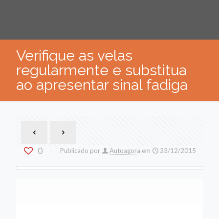
Verifique as velas
regularmente e substitua
ao apresentar sinal fadiga
0
Publicado por
Autoagora
em
23/12/2015