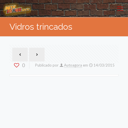
Vidros trincados
0
Publicado por
Autoagora
em
14/03/2015