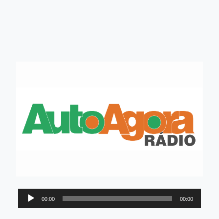
Tocador
00:00
00:00
de
áudio