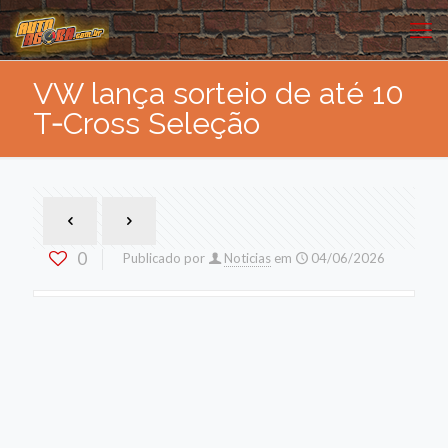
VW lança sorteio de até 10
T‑Cross Seleção
0
Publicado por
Noticias
em
04/06/2026