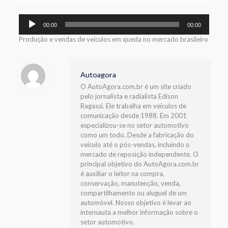
Tocador
00:00
00:00
de
áudio
Produção e vendas de veículos em queda no mercado brasileiro
Autoagora
O AutoAgora.com.br é um site criado
pelo jornalista e radialista Edison
Ragassi. Ele trabalha em veículos de
comunicação desde 1988. Em 2001
especializou-se no setor automotivo
como um todo. Desde a fabricação do
veículo até o pós-vendas, incluindo o
mercado de reposição independente. O
principal objetivo do AutoAgora.com.br
é auxiliar o leitor na compra,
conservação, manutenção, venda,
compartilhamento ou aluguel de um
automóvel. Nosso objetivo é levar ao
internauta a melhor informação sobre o
setor automotivo.