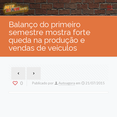
Balanço do primeiro
semestre mostra forte
queda na produção e
vendas de veiculos
0
Publicado por
Autoagora
em
21/07/2015