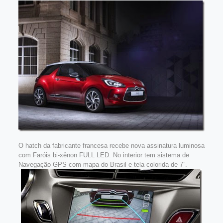
O hatch da fabricante francesa recebe nova assinatura luminosa
com Faróis bi-xênon FULL LED. No interior tem sistema de
Navegação GPS com mapa do Brasil e tela colorida de 7”.