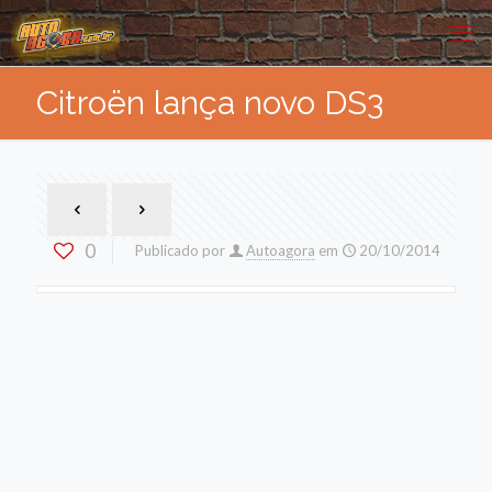
Citroën lança novo DS3
0
Publicado por
Autoagora
em
20/10/2014