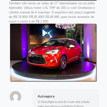
Também são novas as rodas de 17” diamantadas na cor preta
Aphrodite. Utiliza motor 1.6L THP de 165 cv com Overboost e
câmbio manual de 6 marchas. O esportivo tem preço sugerido
de R$ 79.900/ R$ 85.900/ R$ 89.880, para incluir assentos de
couro o custo é de R$ 2.900.
Autoagora
O AutoAgora.com.br é um site criado
pelo jornalista e radialista Edison