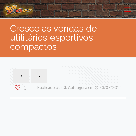
Cresce as vendas de
utilitários esportivos
compactos
0
Publicado por
Autoagora
em
23/07/2015