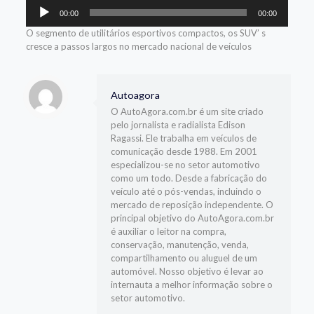
Tocador
00:00
00:00
de
áudio
O segmento de utilitários esportivos compactos, os SUV’ s
cresce a passos largos no mercado nacional de veículos
Autoagora
O AutoAgora.com.br é um site criado
pelo jornalista e radialista Edison
Ragassi. Ele trabalha em veículos de
comunicação desde 1988. Em 2001
especializou-se no setor automotivo
como um todo. Desde a fabricação do
veículo até o pós-vendas, incluindo o
mercado de reposição independente. O
principal objetivo do AutoAgora.com.br
é auxiliar o leitor na compra,
conservação, manutenção, venda,
compartilhamento ou aluguel de um
automóvel. Nosso objetivo é levar ao
internauta a melhor informação sobre o
setor automotivo.