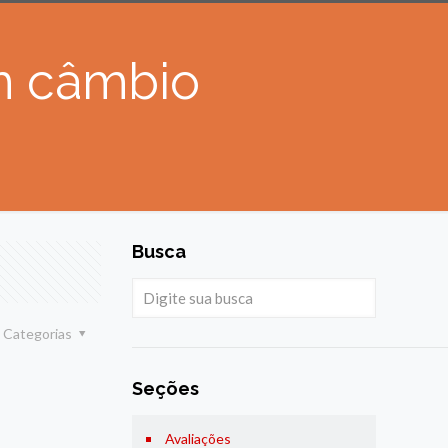
m câmbio
Busca
Categorias
Seções
Avaliações