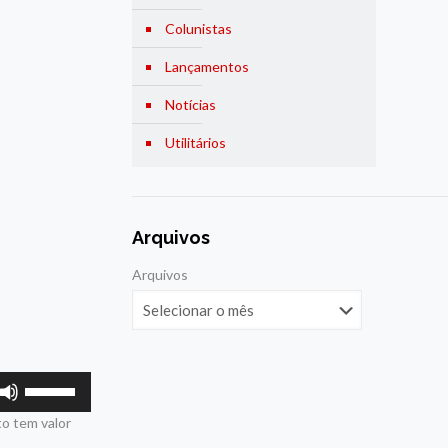
Colunistas
Lançamentos
Notícias
Utilitários
Arquivos
Arquivos
Use
as
o tem valor
setas
para