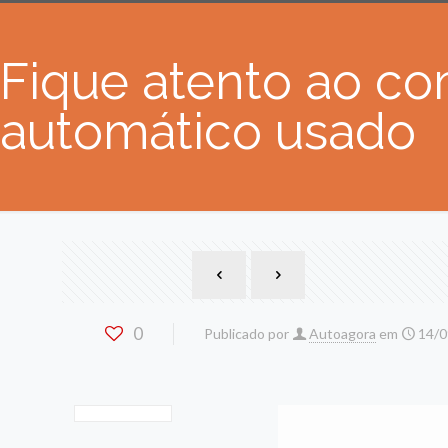
Fique atento ao c
automático usado
0
Publicado por
Autoagora
em
14/0