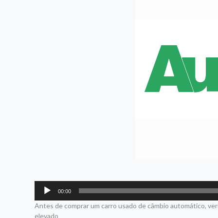
Tocador
00:00
de
Antes de comprar um carro usado de câmbio automático, veri
áudio
elevado