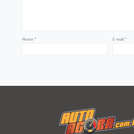
Nome
*
E-mail
*