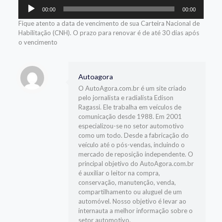
Tocador
00:00
00:00
de
áudio
Fique atento a data de vencimento de sua Carteira Nacional de
Habilitação (CNH). O prazo para renovar é de até 30 dias após
o vencimento
Autoagora
O AutoAgora.com.br é um site criado
pelo jornalista e radialista Edison
Ragassi. Ele trabalha em veículos de
comunicação desde 1988. Em 2001
especializou-se no setor automotivo
como um todo. Desde a fabricação do
veículo até o pós-vendas, incluindo o
mercado de reposição independente. O
principal objetivo do AutoAgora.com.br
é auxiliar o leitor na compra,
conservação, manutenção, venda,
compartilhamento ou aluguel de um
automóvel. Nosso objetivo é levar ao
internauta a melhor informação sobre o
setor automotivo.