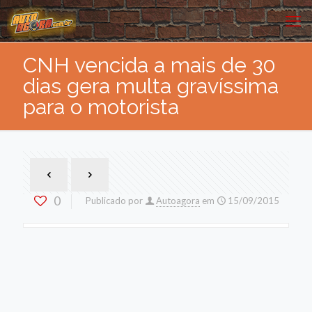
CNH vencida a mais de 30
dias gera multa gravíssima
para o motorista
0
Publicado por
Autoagora
em
15/09/2015