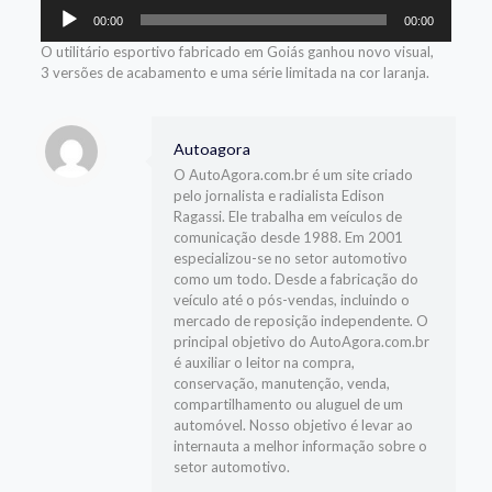
Tocador
00:00
00:00
de
áudio
O utilitário esportivo fabricado em Goiás ganhou novo visual,
3 versões de acabamento e uma série limitada na cor laranja.
Autoagora
O AutoAgora.com.br é um site criado
pelo jornalista e radialista Edison
Ragassi. Ele trabalha em veículos de
comunicação desde 1988. Em 2001
especializou-se no setor automotivo
como um todo. Desde a fabricação do
veículo até o pós-vendas, incluindo o
mercado de reposição independente. O
principal objetivo do AutoAgora.com.br
é auxiliar o leitor na compra,
conservação, manutenção, venda,
compartilhamento ou aluguel de um
automóvel. Nosso objetivo é levar ao
internauta a melhor informação sobre o
setor automotivo.