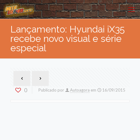
Lançamento: Hyundai iX35
recebe novo visual e série
especial
0
Publicado por
Autoagora
em
16/09/2015